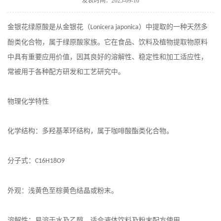
发表时间：2025-09-16
在线留言
金银花绿原酸是从金银花（
）中提取的一种天然多
Lonicera japonica
酚类化合物，属于绿原酸家族。它在食品、饮料及植物提取物原料
中具有重要应用价值，因其良好的溶解性、稳定性和加工适应性，
常被用于各种配方研发和工艺研究中。
物理化学特性
化学结构：多羟基苯环结构，属于咖啡酸酯类化合物。
分子式：
C16H18O9
外观：浅黄色至棕黄色结晶或粉末。
溶解性：易溶于水及乙醇，适合液体饮料及粉末配方使用。