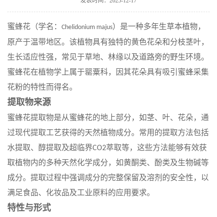
发表时间：2025-12-17
在线留言
蜜蜂花（学名：
）是一种多年生草本植物，
Chelidonium majus
原产于温带地区。该植物具有独特的黄色花朵和分枝茎叶，
生长适应性强，常见于草地、林缘以及道路旁的野生环境。
蜜蜂花在植物学上属于罂粟科，因其花朵具有吸引蜜蜂采集
花粉的特性而得名。
提取物来源
蜜蜂花提取物是从蜜蜂花的地上部分，如茎、叶、花朵，通
过现代提取工艺获得的天然植物成分。常用的提取方法包括
水提取、醇提取及超临界
萃取等，这些方法能够有效获
CO
2
取植物内的多种天然化学成分，如黄酮类、酚类及生物碱等
成分。提取过程中强调成分的完整保留及溶剂的安全性，以
满足食品、化妆品及工业原料的应用要求。
特性与形式