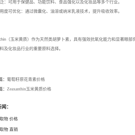
泛：可用于保健品、功能饮料、食品强化以及化妆品等多个行业。
用度可优化：通过微囊化、油溶或纳米乳液技术，提升吸收效率。
（玉米黄质）作为天然类胡萝卜素，具有强效抗氧化能力和显著眼部
thin
料及化妆品行业的重要原料选择。
篇：
葡萄籽原花青素价格
篇：
Zeaxanthin玉米黄质价格
新闻：
取物 价格
取物 直销