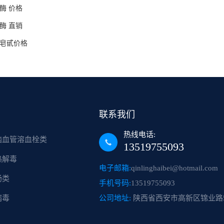
酶 价格
酶 直销
皂甙价格
联系我们
热线电话:
脑血管溶血栓类
13519755093
热解毒
电子邮箱:
qinlinghaibei@hotmail.com
肠类
手机号码:
13519755093
病毒
公司地址:
陕西省西安市高新区锦业路5