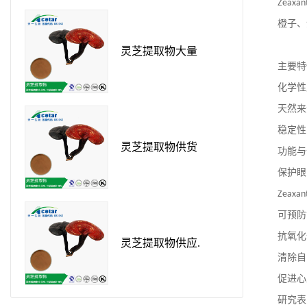
Zeaxan
橙子、
灵芝提取物大量
主要特
化学性
天然来
稳定性
灵芝提取物供货
功能与
保护眼
Zeaxan
可预防
抗氧化
灵芝提取物供应.
清除自
促进心
研究表