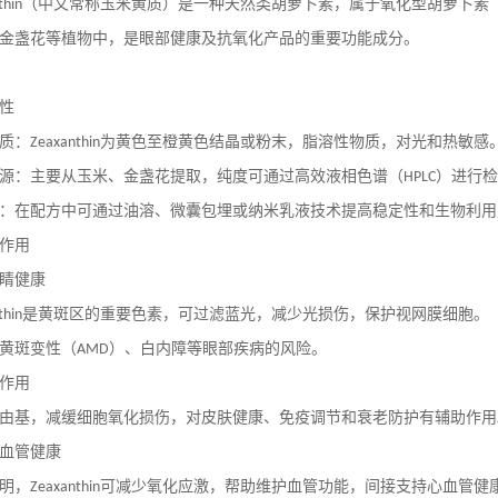
（中文常称玉米黄质）是一种天然类胡萝卜素，属于氧化型胡萝卜素
thin
金盏花等植物中，是眼部健康及抗氧化产品的重要功能成分。
性
质：
为黄色至橙黄色结晶或粉末，脂溶性物质，对光和热敏感
Zeaxanthin
源：主要从玉米、金盏花提取，纯度可通过高效液相色谱（
）进行检
HPLC
：在配方中可通过油溶、微囊包埋或纳米乳液技术提高稳定性和生物利用
作用
睛健康
是黄斑区的重要色素，可过滤蓝光，减少光损伤，保护视网膜细胞。
thin
黄斑变性（
）、白内障等眼部疾病的风险。
AMD
作用
由基，减缓细胞氧化损伤，对皮肤健康、免疫调节和衰老防护有辅助作用
血管健康
明，
可减少氧化应激，帮助维护血管功能，间接支持心血管健
Zeaxanthin