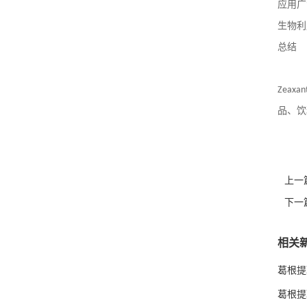
应用广
生物利
总结
Zeaxan
品、饮
上一
下一
相关
葛根提
葛根提