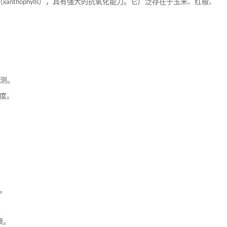
（
），具有强大的抗氧化能力。它广泛存在于玉米、红椒、
xanthophylls
。
测。
度。
。
康。