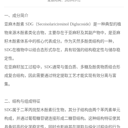
发表时间：2026-05-12
在线留言
一、成分简介
亚麻木酚素 SDG（Secoisolariciresinol Diglucoside）是一种典型的植
物来源木酚素类化合物，主要存在于亚麻籽及其副产物中，是亚麻
籽木酚素体系中的核心代表成分。作为天然多酚类结构的一种，
SDG在植物中以结合态形式存在，具有较强的结构稳定性与储存稳
定性。
在亚麻籽加工过程中，SDG通常与蛋白质、多糖及酚类物质结合形
成复合结构，因此需要通过特定提取工艺才能实现有效分离与富
集。
二、结构与组成特征
SDG属于二苯丙烷型木酚素衍生物，其分子结构由两个苯丙素单元
构成，并通过葡萄糖苷键连接形成二糖苷结构。这种结构特征使其
具备较高的化学稳定性，同时也影响其在提取与纯化过程中的行为