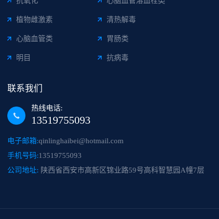
抗氧化
心脑血管溶血栓类
植物雌激素
清热解毒
心脑血管类
胃肠类
明目
抗病毒
联系我们
热线电话:
13519755093
电子邮箱:
qinlinghaibei@hotmail.com
手机号码:
13519755093
公司地址:
陕西省西安市高新区锦业路59号高科智慧园A幢7层