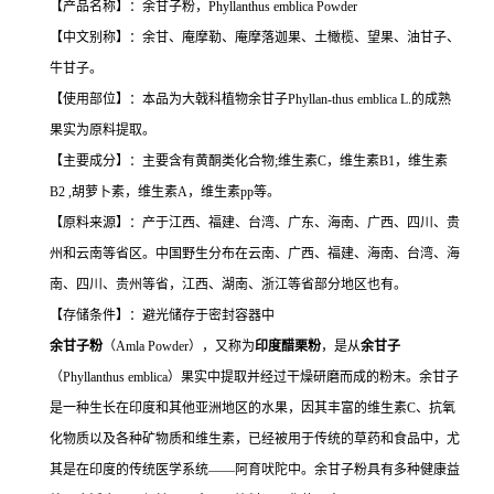
【产品名称】：
余甘子粉
，
Phyllanthus emblica Powder
【中文别称
】：
余甘、庵摩勒、庵摩落迦果、土橄榄、望果、油甘子、
牛甘子。
【使用部位】：
本品为大戟科植物余甘子
Phyllan-thus emblica L.
的成熟
果实为原料提取。
【主要成分】：
主要含有黄酮类化合物
;
维生素
C
，维生素
B1
，维生素
B2 ,
胡萝卜素，维生素
A
，维生素
pp
等。
【原料来源】：
产于江西、福建、台湾、广东、海南、广西、四川、贵
州和云南等省区。中国野生分布在云南、广西、福建、海南、台湾、海
南、四川、贵州等省，江西、湖南、浙江等省部分地区也有。
【存储条件】：避光储存于密封容器中
余甘子粉
（Amla Powder），又称为
印度醋栗粉
，是从
余甘子
（
Phyllanthus emblica
）果实中提取并经过干燥研磨而成的粉末。余甘子
是一种生长在印度和其他亚洲地区的水果，因其丰富的维生素C、抗氧
化物质以及各种矿物质和维生素，已经被用于传统的草药和食品中，尤
其是在印度的传统医学系统——阿育吠陀中。余甘子粉具有多种健康益