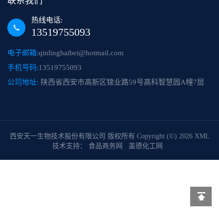
联系我们
热线电话:
13519755093
电子邮箱:
qinlinghaibei@hotmail.com
手机号码:
13519755093
公司地址:
陕西省西安市高新区锦业路59号高科智慧园A幢7层
西安天一生物技术股份有限公司
版权所有 Copyright (©) 2026
XML
技术支持：
食品商务网
盖德化工网
返回顶
部