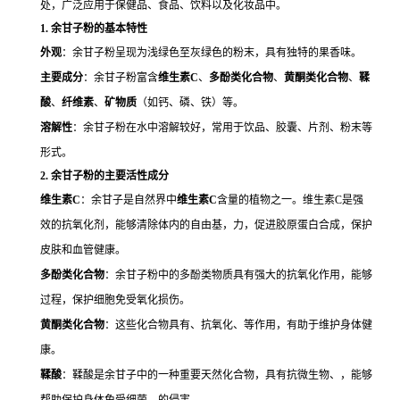
处，广泛应用于保健品、食品、饮料以及化妆品中。
1.
余甘子粉的基本特性
外观
：余甘子粉呈现为浅绿色至灰绿色的粉末，具有独特的果香味。
主要成分
：余甘子粉富含
维生素C
、
多酚类化合物
、
黄酮类化合物
、
鞣
酸
、
纤维素
、
矿物质
（如钙、磷、铁）等。
溶解性
：余甘子粉在水中溶解较好，常用于饮品、胶囊、片剂、粉末等
形式。
2.
余甘子粉的主要活性成分
维生素C
：余甘子是自然界中
维生素C
含量的植物之一。维生素C是强
效的抗氧化剂，能够清除体内的自由基，力，促进胶原蛋白合成，保护
皮肤和血管健康。
多酚类化合物
：余甘子粉中的多酚类物质具有强大的抗氧化作用，能够
过程，保护细胞免受氧化损伤。
黄酮类化合物
：这些化合物具有、抗氧化、等作用，有助于维护身体健
康。
鞣酸
：鞣酸是余甘子中的一种重要天然化合物，具有抗微生物、，能够