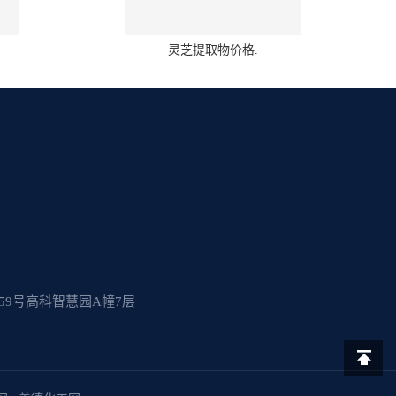
灵芝提取物价格.
9号高科智慧园A幢7层
返回顶