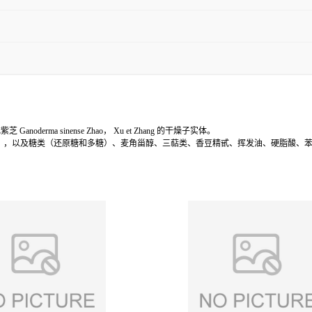
或紫芝
Ganoderma sinense Zhao
，
Xu et Zhang
的干燥子实体。
），以及糖类（还原糖和多糖）、麦角甾醇、三萜类、香豆精甙、挥发油、硬脂酸、