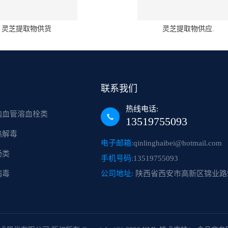
灵芝提取物供货
灵芝提取物供应.
联系我们
热线电话:
脑血管溶血栓类
13519755093
热解毒
电子邮箱:
qinlinghaibei@hotmail.com
肠类
手机号码:
13519755093
病毒
公司地址:
陕西省西安市高新区锦业路5