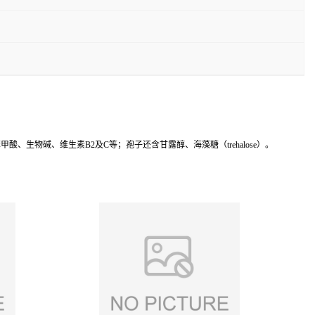
苯甲酸
、
生物碱
、维生素
B2
及
C
等；孢子还含
甘露醇
、海藻糖（
trehalose
）
。