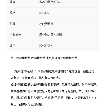
外观
本品为棕色粉末。
50~98%
规格
包装
25kg纸板桶
主要成分
厚朴酚，厚朴总酚
含量
50~98%％
怒江晚熟椪柑苗,晚熟椪柑苗批发,怒江晚熟嫁接椪柑苗
【媛红椪柑特点】：很多品尝过媛红椪柑的人这样说道：颜值漂亮，
好剥皮，感觉有香味，比红美人好吃点。
媛红椪柑的口感比血橙和椪柑都要更好，风味较为浓郁，化渣性较好。
媛红椪柑的名称来源也就是因为它继承了血橙的基因，由于其外表红
艳，所以为其起名为媛红，凸显其*的品质，同时，它又继承了椪柑的
基因，故称其为媛红椪柑。