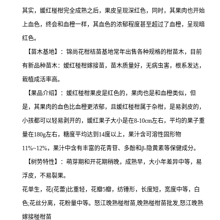
其实，媛红椪柑完全成熟之后，果皮呈现深红色，同时，其果肉也开始
上血色，终会和血橙一样，其血色的浓郁程度甚至超过了血橙，呈现暗
红色。
【苗木基地】：锦尚花柑桔苗基地常年出售各种规格的柑苗木，目前
有新品种苗木：嫒红椪柑嫁接苗，苗木质量好，无病虫害，根系发达，
栽植成活率高。
【果品介绍】：媛红椪柑果皮是红色的，果肉也是和血橙类似，但
是，其果肉的血色比血橙更浓郁，且媛红椪柑属于杂柑，是易剥皮的，
小孩都可以轻易剥开的，媛红果子大小是在8-10cm左右，平均的果子重
量在180g左右，糖度平均达到14度以上，果汁含可溶性固形物
11%~12%，果汁中含有丰富的花青苷、多酚和β-隐黄素等保健成分。
【树势特性】：萌芽期和开花期稍晚，成熟早，大小年差异中等，易
浮皮，不易裂果。
花单生，花(花蕾)比重轻，花瓣5瓣，纺锤形，长度短，宽度中等，白
色;花丝分离，花粉量中等。怒江晚熟椪柑苗,晚熟椪柑苗批发,怒江晚熟
嫁接椪柑苗