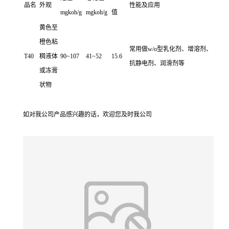
品名
外观
性能及应用
mgkoh/g
mgkoh/g
值
黄色至
橙色粘
常用做w/o型乳化剂、增溶剂、
T40
稠液体
90~107
41~52
15.6
抗静电剂、润滑剂等
或冻膏
状物
如对我公司产品感兴趣的话，欢迎您及时我公司