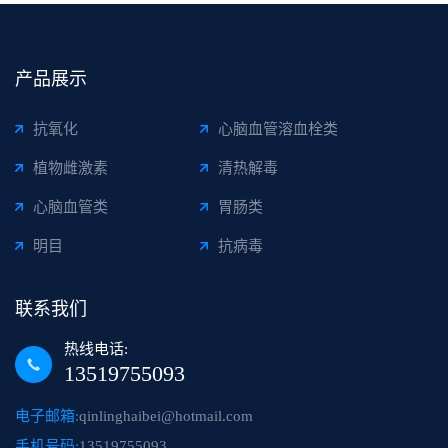
产品展示
抗氧化
心脑血管溶血栓类
植物雌激素
清热解毒
心脑血管类
胃肠类
明目
抗病毒
联系我们
热线电话:
13519755093
电子邮箱:
qinlinghaibei@hotmail.com
手机号码:
13519755093