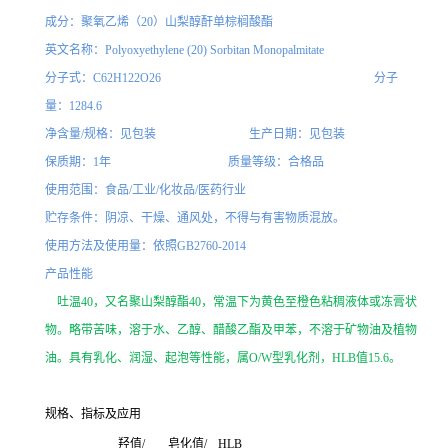
成分：聚氧乙烯（20）山梨醇酐单棕榈酸酯
英文名称：Polyoxyethylene (20) Sorbitan Monopalmitate
分子式：C
62H122O26
分子
量：1284.6
净含量/规格：见包装 生产日期：见包装
保质期：1年 质量等级：合格品
使用范围：食品
/工业/化妆品/医药
行业
贮存条件：阴凉、干燥、通风处，不得与有害物质混放。
使用方法及使用量：依照GB2760-201
4
产品性能
吐温40，又名聚山梨醇酯40，常温下为黄色至橙色粘稠液体或冻膏状
物。略带苦味，溶于水、乙醇、醋酸乙酯及甲苯，不溶于矿物油及植物
油。具有乳化、润湿、起泡等性能，属
O/W
型乳化剂，
HLB
值15.6。
规格、指标及应用
羟值/
皂化值/
HLB