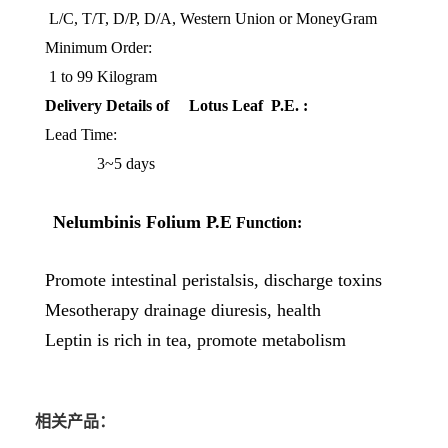
L/C, T/T, D/P, D/A, Western Union or MoneyGram
Minimum Order:
1 to 99 Kilogram
Delivery Details of Lotus Leaf P.E.
:
Lead Time:
3~5 days
Nelumbinis Folium P.E
Function:
Promote intestinal peristalsis, discharge toxins
Mesotherapy drainage diuresis, health
Leptin is rich in tea, promote metabolism
相关产品：