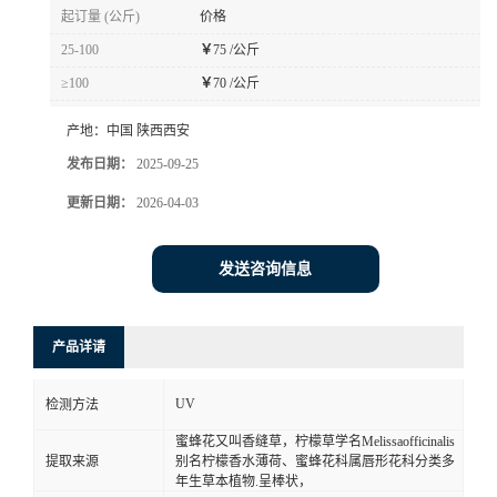
起订量 (公斤)
价格
25-100
￥
75 /公斤
≥100
￥
70 /公斤
产地：
中国 陕西西安
发布日期：
2025-09-25
更新日期：
2026-04-03
发送咨询信息
产品详请
UV
检测方法
蜜蜂花又叫香缝草，柠檬草学名Melissaofficinalis
提取来源
别名柠檬香水薄荷、蜜蜂花科属唇形花科分类多
年生草本植物.呈棒状，