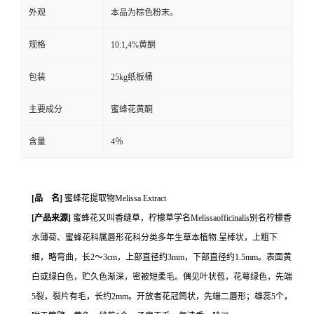
外观
本品为棕色粉末。
规格
10:1,4%黄酮
包装
25kg纸板桶
主要成分
蜜蜂花黄酮
含量
4％
[
品
名
]
蜜蜂花提取物Melissa Extract
[
产品来源
]
蜜蜂花又叫香缝草，柠檬草学名Melissaofficinalis别名柠檬香
水薄荷、蜜蜂花科属唇形花科分类多年生草本植物.呈棒状，上粗下
细，略弯曲，长2～3cm，上部直径约3mm，下部直径约1.5mm。表面黄
白或绿白色，贮久色渐深，密被短柔毛。偶见叶状苞，花萼绿色，先端
5裂，裂片有毛，长约2mm。开放者花冠筒状，先端二唇形；雄蕊5个，