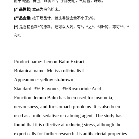
附于筒壁，黄色，雌蕊1个，子房无毛，气清香，味淡。
[
产品性状
]
本品为棕色粉末。
[
产品含量
]
按干燥品计，迷迭香酸含量不小于5％。
[
*
]
是香精香料*的原料，还可以入药，有*，*之*、*和*的、亦可**、*
和*。
Product name: Lemon Balm Extract
Botanical name: Melissa offcinalis L.
Appearance: yellowish-brown
Standard: 3% Flavones, 3%Rosmarinic Acid
Function: lemon Balm has been used for insomnia,
nervousness, and for stomach problems. It is also been
used as a mild sedative or calming agent. The study has
found that it is effective at reducing stress, although the
expert calls for further research. Its antibacterial properties