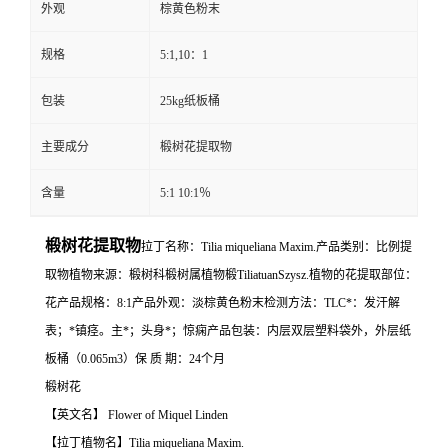
外观
棕黄色粉末
规格
5:1,10：1
包装
25kg纸板桶
主要成分
椴树花提取物
含量
5:1 10:1％
椴树花提取物
拉丁名称：Tilia miqueliana Maxim.产品类别：比例提
取物植物来源：椴树科椴树属植物椴TiliatuanSzysz.植物的花提取部位：
花产品规格：8:1产品外观：淡棕黄色粉末检测方法：TLC*：发汗解
表；*镇痉。主*；头身*；惊痫产品包装：内层双层塑料袋外，外层纸
板桶（0.065m3）保 质 期：24个月
椴树花
【英文名】 Flower of Miquel Linden
【拉丁植物名】Tilia miqueliana Maxim.