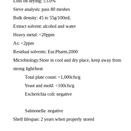
Loss on drying: ≤5.0%
Sieve analysis: pass 80 meshes
Bulk density: 45 to 55g/100mL
Extract solvent: alcohol and water
Heavy metal: <20ppm
As: <2ppm
Residual solvents: Eur.Pharm.2000
Microbiology:Store in cool and dry place, keep away from
strong light/heat
Total plate count: <1,000cfu/g
Yeast and mold: <100cfu/g
Escherichia coli: negative
Salmonella: negative
Shelf lifespan: 2 years when properly stored