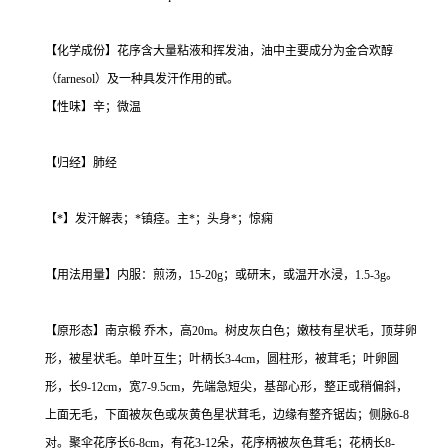
【化学成份】花序含大量粘液和挥发油，油中主要成分为金合欢醇
（farnesol）及一种具发汗作用的甙。
【性味】辛；微温
【归经】肺经
【*】发汗解表；*镇痉。主*；头身*；惊痫
【用法用量】内服：煎汤，15-20g；或研末，或温开水浸，1.5-3g。
【原形态】南京椴 乔木，高20m。树皮灰白色；嫩枝有星状毛，顶芽卵
形，被星状毛。单叶互生；叶柄长3-4cm，圆柱形，被茸毛；叶卵圆
形，长9-12cm，宽7-9.5cm，先端急短尖，基部心形，整正或稍偏斜，
上面无毛，下面被灰色或灰黄色星状茸毛，边缘有整齐锯齿；侧脉6-8
对。聚伞花序长6-8cm，有花3-12朵，花序柄被灰色茸毛；花柄长8-