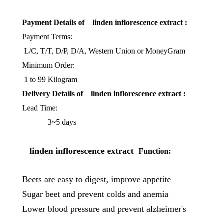
Payment Details of linden inflorescence extract
:
Payment Terms:
L/C, T/T, D/P, D/A, Western Union or MoneyGram
Minimum Order:
1 to 99 Kilogram
Delivery Details of linden inflorescence extract
:
Lead Time:
3~5 days
linden inflorescence extract
Function:
Beets are easy to digest, improve appetite
Sugar beet and prevent colds and anemia
Lower blood pressure and prevent alzheimer's