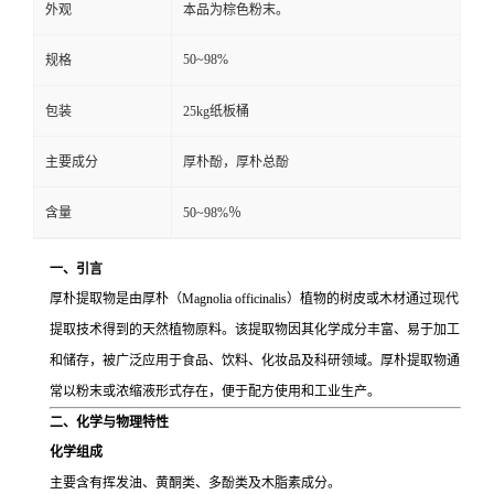
外观
本品为棕色粉末。
50~98%
规格
包装
25kg纸板桶
主要成分
厚朴酚，厚朴总酚
含量
50~98%％
一、引言
厚朴提取物是由厚朴（Magnolia officinalis）植物的树皮或木材通过现代
提取技术得到的天然植物原料。该提取物因其化学成分丰富、易于加工
和储存，被广泛应用于食品、饮料、化妆品及科研领域。厚朴提取物通
常以粉末或浓缩液形式存在，便于配方使用和工业生产。
二、化学与物理特性
化学组成
主要含有挥发油、黄酮类、多酚类及木脂素成分。