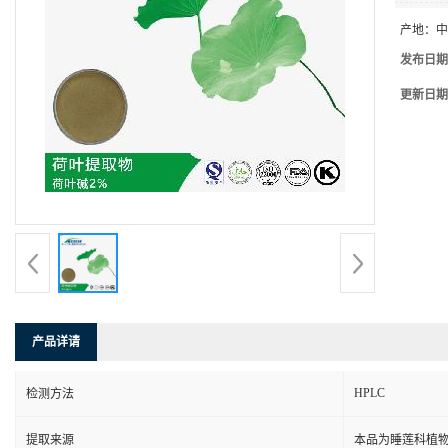
产地：
中
发布日期
更新日期
产品详请
HPLC
检测方法
提取来源
本品为睡莲科植物莲 Ne