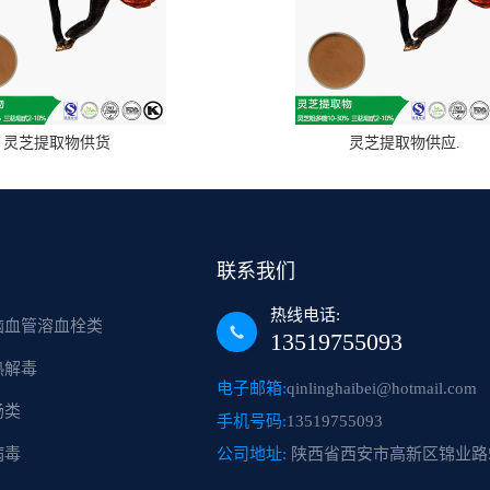
灵芝提取物供货
灵芝提取物供应.
联系我们
热线电话:
脑血管溶血栓类
13519755093
热解毒
电子邮箱:
qinlinghaibei@hotmail.com
肠类
手机号码:
13519755093
病毒
公司地址:
陕西省西安市高新区锦业路5