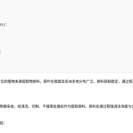
。
PLC
碱
是一种常见的植物来源提取物原料。荷叶在我国及亚洲多地分布广泛，原料获取稳定，通
熟期采收，经清洗、切制、干燥等处理后作为提取原料。原料处理过程强调洁净度与
括：