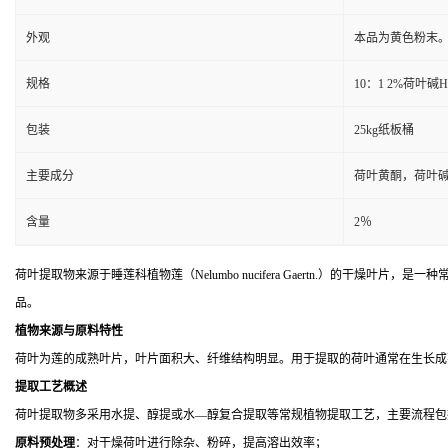
外观
本品为黄色粉末
规格
10：1 2%荷叶碱H
包装
25kg纸板桶
主要成分
荷叶黄酮，荷叶
含量
2％
荷叶提取物来源于睡莲科植物莲（
Nelumbo nucifera
Gaertn.）的干燥叶片，
品。
植物来源与原料特性
荷叶为莲的成熟叶片，叶片面积大、纤维结构明显。用于提取的荷叶通常在生长成
提取工艺概述
荷叶提取物多采用水提、醇提或水—醇复合提取等常规植物提取工艺，主要流程包
原料预处理
：对干燥荷叶进行除杂、粉碎，提高溶出效率；