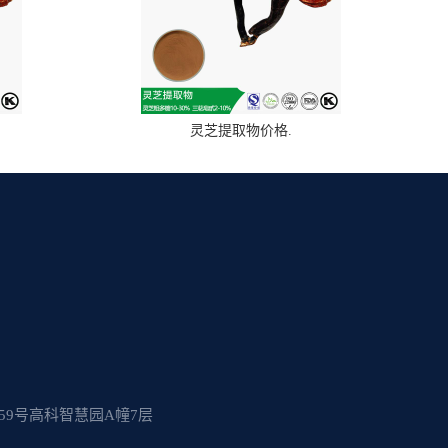
灵芝提取物价格.
9号高科智慧园A幢7层