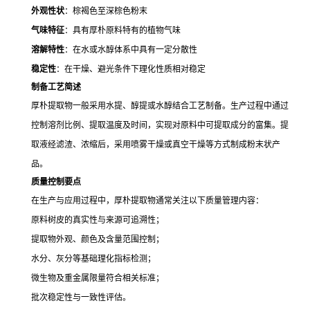
外观性状
：棕褐色至深棕色粉末
气味特征
：具有厚朴原料特有的植物气味
溶解特性
：在水或水醇体系中具有一定分散性
稳定性
：在干燥、避光条件下理化性质相对稳定
制备工艺简述
厚朴提取物一般采用水提、醇提或水醇结合工艺制备。生产过程中通过
控制溶剂比例、提取温度及时间，实现对原料中可提取成分的富集。提
取液经滤渣、浓缩后，采用喷雾干燥或真空干燥等方式制成粉末状产
品。
质量控制要点
在生产与应用过程中，厚朴提取物通常关注以下质量管理内容：
原料树皮的真实性与来源可追溯性；
提取物外观、颜色及含量范围控制；
水分、灰分等基础理化指标检测；
微生物及重金属限量符合相关标准；
批次稳定性与一致性评估。