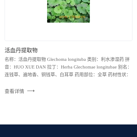
活血丹提取物
名称：活血丹提取物 Glechoma longituba 类别：利水渗湿药 拼
音：HUO XUE DAN 拉丁：Herba Glechomae longitubae 别名：
连钱草、遍地香、铜钱草、白耳草 药用部位：全草 药材性状：
茎呈方柱形，细而扭曲，长10～20cm,直径1～2mm，表面黄绿
色或紫红色，具纵棱及短柔毛，节上有不定根；质脆，易折
查看详情
断，断面常中空。叶对生，灰绿色或绿褐色，多皱缩，展平后
近心形，长1～3cm，宽1.5～3cm，边缘具圆齿；叶柄纤细，长
4～7cm...