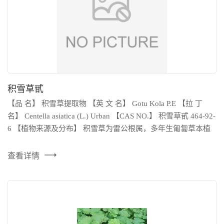
积雪草甙
【品 名】 积雪草提取物 【英 文 名】 Gotu Kola P.E 【拉 丁
名】 Centella asiatica (L.) Urban 【CAS NO.】 积雪草甙 464-92-
6 【植物来源及分布】 积雪草为雷公根属，多年生匍匐草本植
物。原产于东南亚和南太平洋，在我国江苏、安徽、浙江、江
西、湖南、湖北、四川、贵州、云南、福建、广东、广西等地
查看详情
均有广泛种植。 【提取部位】 全草 【有效成分】积雪草甙
Asiaticoside 积雪草总甙Triterpenes 【规 格】 40...