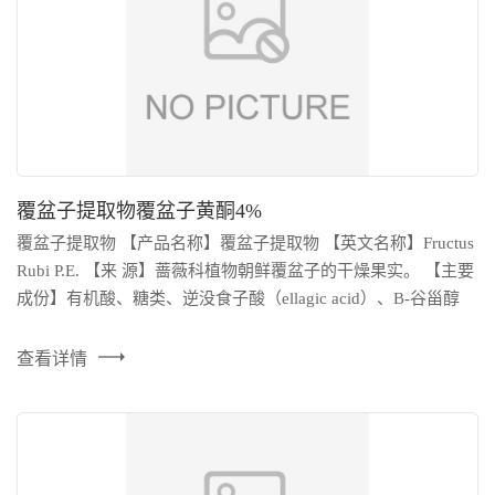
在线留言
覆盆子提取物覆盆子黄酮4%
覆盆子提取物 【产品名称】覆盆子提取物 【英文名称】Fructus
Rubi P.E. 【来 源】蔷薇科植物朝鲜覆盆子的干燥果实。 【主要
成份】有机酸、糖类、逆没食子酸（ellagic acid）、B-谷甾醇
等。 【性味归经】甘、酸，温。归肾、膀胱经。 【规格】 5：1
【包装 】25公斤纸板桶 【保存期】 24（月） Raspberry Extract
查看详情
Key Specifications/Special Features: Spec:4% flavone ,10:1,20:1
Latin Name: Fructu...