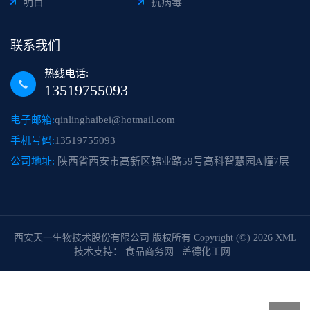
明目
抗病毒
联系我们
热线电话:
13519755093
电子邮箱:
qinlinghaibei@hotmail.com
手机号码:
13519755093
公司地址:
陕西省西安市高新区锦业路59号高科智慧园A幢7层
西安天一生物技术股份有限公司
版权所有 Copyright (©) 2026
XML
技术支持：
食品商务网
盖德化工网