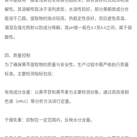
黄芩提取物一般呈浅黄色至棕黄色细粉末，具有良好的流动性和溶
解性。其溶解性取决于溶剂类型，水溶性较好，部分黄酮类成分亦
能溶于乙醇。提取物的熔点较高，热稳定性良好，但应避免高温、
潮湿及强光照射以防成分降解。其
值一般在
至
之间，属于弱
pH
4.5
6.0
酸性。
四、质量控制
为了确保黄芩提取物的质量与安全性，生产过程中需严格执行质量
标准。主要检测指标包括：
有效成分含量：以黄芩苷和黄芩素为主要检测对象，通过高效液相
色谱（
）等分析方法进行定量。
HPLC
干燥失重：控制在一定范围内，反映水分含量。