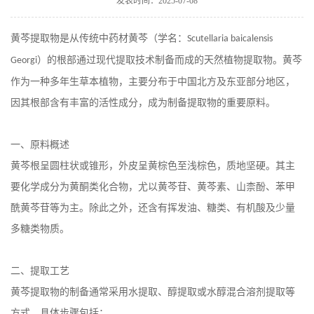
发表时间：2025-07-08
在线留言
黄芩提取物是从传统中药材黄芩（学名：
Scutellaria baicalensis
）的根部通过现代提取技术制备而成的天然植物提取物。黄芩
Georgi
作为一种多年生草本植物，主要分布于中国北方及东亚部分地区，
因其根部含有丰富的活性成分，成为制备提取物的重要原料。
一、原料概述
黄芩根呈圆柱状或锥形，外皮呈黄棕色至浅棕色，质地坚硬。其主
要化学成分为黄酮类化合物，尤以黄芩苷、黄芩素、山柰酚、苯甲
酰黄芩苷等为主。除此之外，还含有挥发油、糖类、有机酸及少量
多糖类物质。
二、提取工艺
黄芩提取物的制备通常采用水提取、醇提取或水醇混合溶剂提取等
方式，具体步骤包括：