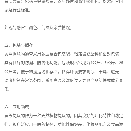
杂质含量：包括重金属残留、农药残留和微生物指标，均需符合国
家及行业标准。
外观与感官：颜色、气味及杂质情况。
五、包装与储存
黄芩提取物通常采用多层复合包装袋、铝箔袋或塑料桶密封包装，
具有良好的防潮、防氧化功能。包装规格常见为
公斤、
公斤、
1
5
25
公斤等，便于物流运输和存储。储存环境要求阴凉、干燥、避光，
温度控制在常温范围，避免高温及湿度过大导致产品结块或成分变
质。
六、应用领域
黄芩提取物作为一种天然植物提取物，因其良好的理化特性和稳定
性，被广泛应用于医药制剂、功能性保健品、化妆品配方及食品添