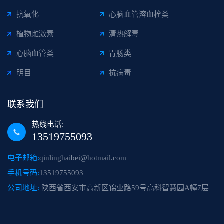
抗氧化
心脑血管溶血栓类
植物雌激素
清热解毒
心脑血管类
胃肠类
明目
抗病毒
联系我们
热线电话:
13519755093
电子邮箱:
qinlinghaibei@hotmail.com
手机号码:
13519755093
公司地址:
陕西省西安市高新区锦业路59号高科智慧园A幢7层