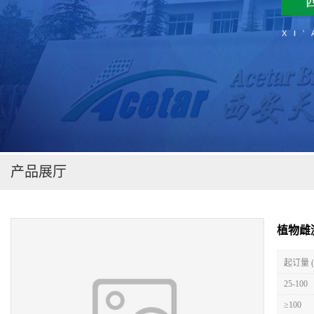
在线留言
产品展厅
植物雌
起订量 (
25-100
≥100