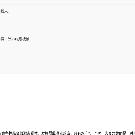
细粉末。
袋，外25kg纸板桶
素竞争性结合雌激素受体，发挥弱雌激素效应，具有双向*。同时，大豆异黄酮是一种