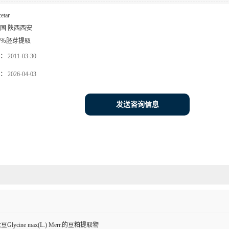
etar
国 陕西西安
0％胚芽提取
：
2011-03-30
：
2026-04-03
发送咨询信息
ycine max(L.) Merr.的豆粕提取物