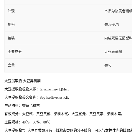
外观
本品为淡黄色精
40%~90%
规格
包装
内装双层无菌塑料
主要成分
大豆异黄酮
含量
40％
大豆提取物 大豆异黄酮
大豆提取物植物来源：Glycine max(L)Merr
大豆提取物英文名称：Soy Isoflavones P.E.
产品描述：棕黄色粉末
有效成分：大豆甙、黄豆黄甙、染料木甙、大豆甙元、黄豆黄素、染料木素。
主要规格：40％、60％、80％
大豆提取物*：大豆异黄酮具有与雌激素类似的分子结构，可以与女性体内的雌激