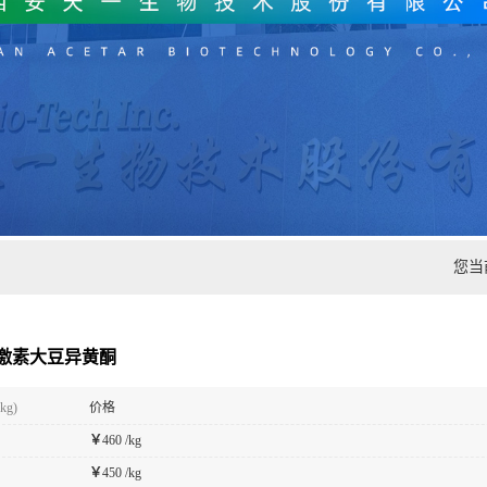
您当
激素大豆异黄酮
kg)
价格
￥
460 /kg
￥
450 /kg