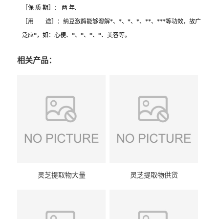
［保 质 期］： 两 年.
［用 途］：纳豆激酶能够溶解*、*、*、*、**、***等功效，故广
泛应*，如：心梗、*、*、*、*、美容等。
相关产品：
灵芝提取物大量
灵芝提取物供货