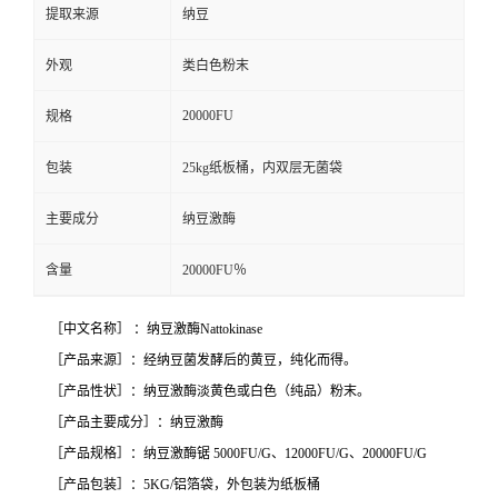
提取来源
纳豆
外观
类白色粉末
20000FU
规格
包装
25kg纸板桶，内双层无菌袋
主要成分
纳豆激酶
含量
20000FU％
［中文名称］ ：纳豆激酶Nattokinase
［产品来源］：经纳豆菌发酵后的黄豆，纯化而得。
［产品性状］：纳豆激酶淡黄色或白色（纯品）粉末。
［产品主要成分］：纳豆激酶
［产品规格］：纳豆激酶锯 5000FU/G、12000FU/G、20000FU/G
［产品包装］：5KG/铝箔袋，外包装为纸板桶