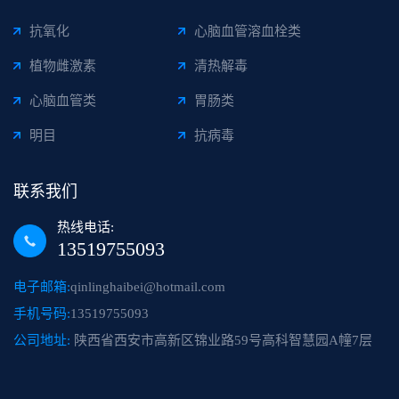
抗氧化
心脑血管溶血栓类
植物雌激素
清热解毒
心脑血管类
胃肠类
明目
抗病毒
联系我们
热线电话:
13519755093
电子邮箱:
qinlinghaibei@hotmail.com
手机号码:
13519755093
公司地址:
陕西省西安市高新区锦业路59号高科智慧园A幢7层