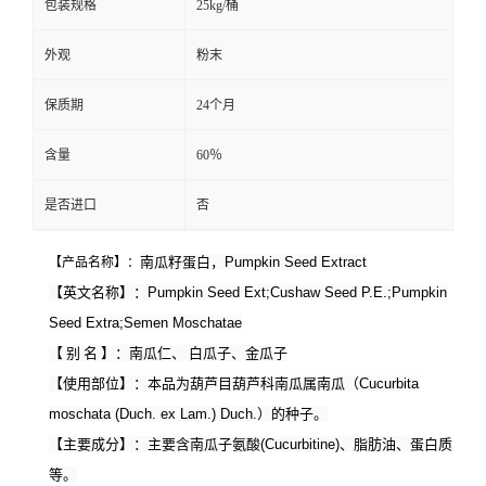
包装规格
25kg/桶
外观
粉末
保质期
24个月
含量
60％
是否进口
否
南瓜籽蛋
白
，
Pumpkin Seed E
xtract
【产品名称】：
【英文名称】：
Pumpkin Seed Ext;Cushaw Seed P.E.;Pumpkin
Seed Extra;Semen Moschatae
【
别
名
】：南瓜仁、
白瓜子、金瓜子
【使用部位】：
本品为葫芦目葫芦科南瓜属南瓜（
Cucurbita
moschata (Duch. ex Lam.) Duch.
）的种子。
【主要成分】：
主要含南瓜子氨酸
(Cucurbitine)
、脂肪油、蛋白质
等
。