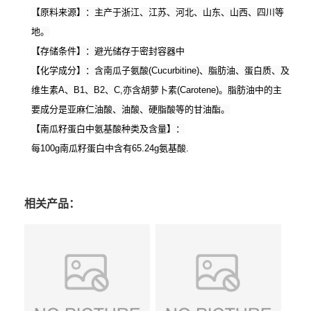
【原料来源】
：主产于浙江、江苏、河北、山东、山西、四川等
地。
【存储条件】：避光储存于密封容器中
【化学成分】：含南瓜子氨酸
(Cucurbitine)
、脂肪油、蛋白质、及
维生素
A
、
B1
、
B2
、
C,
亦含胡萝卜素
(Carotene)
。脂肪油中的主
要成分是亚麻仁油酸、油酸、硬脂酸等的甘油酯。
【南瓜籽蛋白中氨基酸种类及含量】：
每
100g
南瓜籽蛋白中含有
65.24g
氨基酸
.
相关产品：