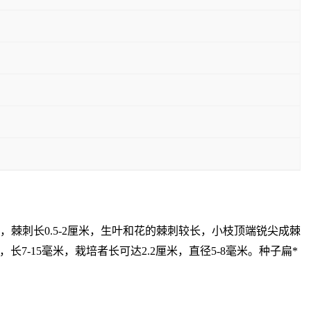
纵条纹，棘刺长0.5-2厘米，生叶和花的棘刺较长，小枝顶端锐尖成棘
15毫米，栽培者长可达2.2厘米，直径5-8毫米。种子扁*