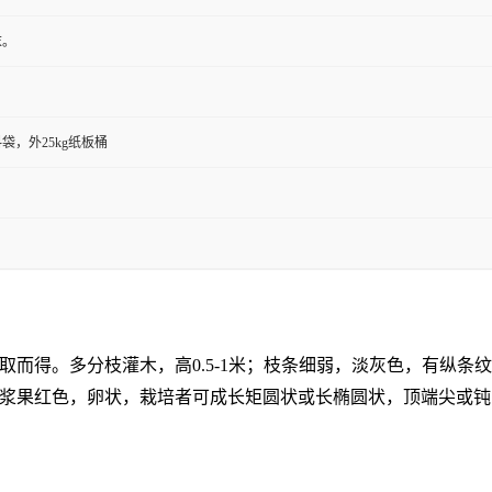
末。
袋，外25kg纸板桶
L.的果实提取而得。多分枝灌木，高0.5-1米；枝条细弱，淡灰色，有
红色，卵状，栽培者可成长矩圆状或长椭圆状，顶端尖或钝，长7-