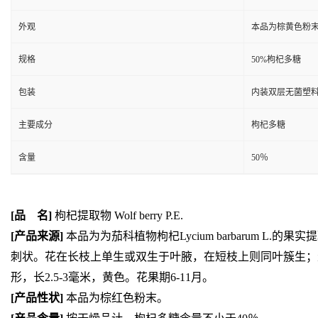
外观
本品为棕黄色粉
规格
50%枸杞多糖
包装
内装双层无菌塑料
主要成分
枸杞多糖
含量
50％
[
品
名
]
枸杞提取物 Wolf berry P.E.
[
产品来源
]
本品为为茄科植物枸杞Lycium barbarum 
刺状。花在长枝上单生或双生于叶腋，在短枝上则同叶簇生；浆果
形，长2.5-3毫米，黄色。花果期6-11月。
[
产品性状
]
本品为棕红色粉末。