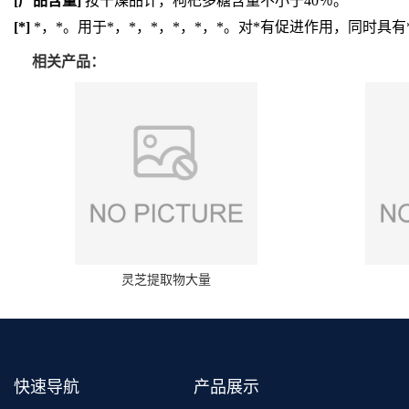
[
产品含量
]
按干燥品计，枸杞多糖含量不小于40％。
[
*
]
*，*。用于*，*，*，*，*，*。对*有促进作用，同时具
相关产品：
灵芝提取物大量
快速导航
产品展示