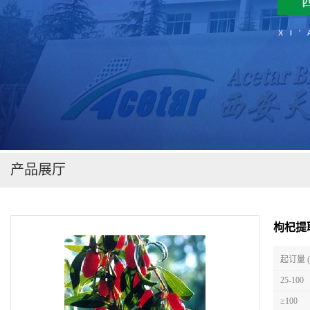
在线留言
产品展厅
枸杞提
起订量 (
25-100
≥100