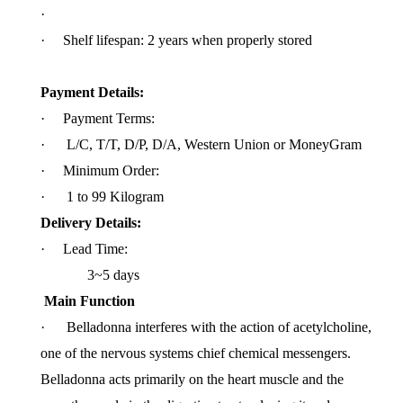
·
· Shelf lifespan: 2 years when properly stored
Payment Details:
· Payment Terms:
· L/C, T/T, D/P, D/A, Western Union or MoneyGram
· Minimum Order:
· 1 to 99 Kilogram
Delivery Details:
· Lead Time:
3~5 days
Main Function
· Belladonna interferes with the action of acetylcholine,
one of the nervous systems chief chemical messengers.
Belladonna acts primarily on the heart muscle and the