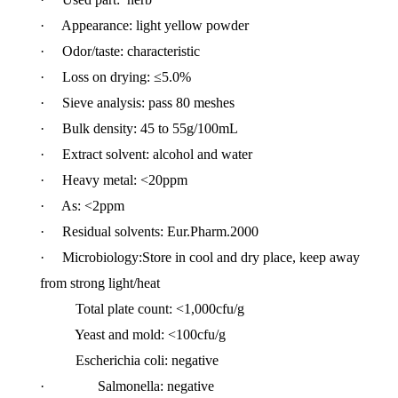
· Appearance: light yellow powder
· Odor/taste: characteristic
· Loss on drying: ≤5.0%
· Sieve analysis: pass 80 meshes
· Bulk density: 45 to 55g/100mL
· Extract solvent: alcohol and water
· Heavy metal: <20ppm
· As: <2ppm
· Residual solvents: Eur.Pharm.2000
· Microbiology:Store in cool and dry place, keep away
from strong light/heat
Total plate count: <1,000cfu/g
Yeast and mold: <100cfu/g
Escherichia coli: negative
· Salmonella: negative