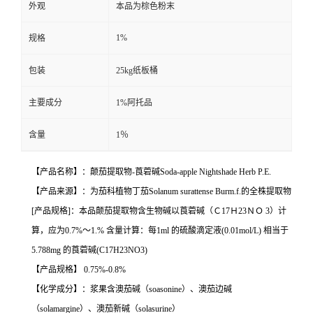
外观
本品为棕色粉末
1%
规格
包装
25kg纸板桶
主要成分
1%阿托品
含量
1％
【产品名称】：颠茄提取物-莨菪碱Soda-apple Nightshade Herb P.E.
【产品来源】：为茄科植物丁茄Solanum surattense Burm.f.的全株提取物
[产品规格]：本品颠茄提取物含生物碱以莨菪碱（Ｃ17Ｈ23ＮＯ 3）计
算，应为0.7%～1.% 含量计算：每1ml 的硫酸滴定液(0.01mol/L) 相当于
5.788mg 的莨菪碱(C17H23NO3)
【产品规格】 0.75%-0.8%
【化学成分】：浆果含澳茄碱（soasonine）、澳茄边碱
（solamargine）、澳茄新碱（solasurine）