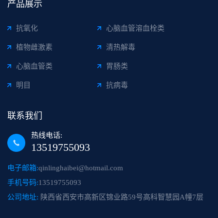
产品展示
抗氧化
心脑血管溶血栓类
植物雌激素
清热解毒
心脑血管类
胃肠类
明目
抗病毒
联系我们
热线电话:
13519755093
电子邮箱:
qinlinghaibei@hotmail.com
手机号码:
13519755093
公司地址:
陕西省西安市高新区锦业路59号高科智慧园A幢7层