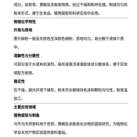
成分，如皂苷、黄酮及多酚类物质。经过干燥和粉碎处理，制成均匀的
粉末形式，便于在食品、植物提取和科研实验中应用。
物理化学特性
外观与质地
黑升麻粉一般呈灰棕色至深棕色细粉，质地均匀，易分散于液体介质
中。
溶解性与分散性
可部分溶于水或有机溶剂，易形成悬浮液或胶体状分散体系，便于实验
或配方使用。
稳定性
在干燥、避光环境下储存，粉末可长期保持色泽和颗粒均匀性，耐常温
加工。
主要应用领域
植物提取与制备
可作为天然原料用于皂苷、黄酮及多酚类化合物的提取研究，为植物化
学及天然产物实验提供原料基础。