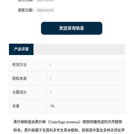
发布日期：
2025-10-16
更新日期：
2026-04-03
发送咨询信息
产品详请
/
检测方法
/
提取来源
/
主要成分
含量
/％
黑升麻粉是由黑升麻（Cimicifuga racemosa）根部研磨而成的天然植物
粉末。黑升麻属于毛茛科多年生草本植物，其根茎中富含多种天然化学