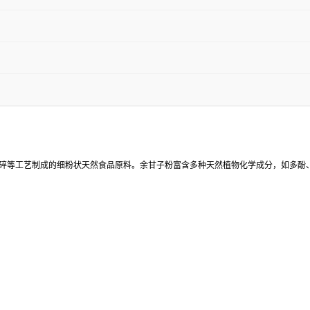
经清洗、干燥、粉碎等工艺制成的细粉状天然食品原料。余甘子粉富含多种天然植物化学成分，