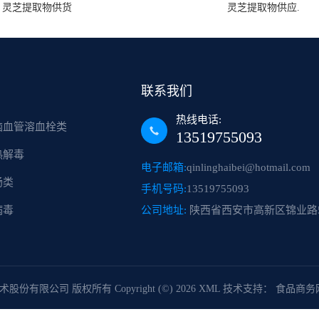
灵芝提取物供货
灵芝提取物供应.
联系我们
热线电话:
脑血管溶血栓类
13519755093
热解毒
电子邮箱:
qinlinghaibei@hotmail.com
肠类
手机号码:
13519755093
病毒
公司地址:
陕西省西安市高新区锦业路5
术股份有限公司
版权所有 Copyright (©) 2026
XML
技术支持：
食品商务