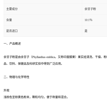
主要成分
余甘子粉
含量
10:1％
是否进口
是
一、产品概述
余甘子粉是由余甘子（Phyllanthus emblica，又称印度醋栗）果实
品、饮料、保健品及科研实验中得到广泛应用。
二、物理与化学特性
外观
浅棕色至棕黄色粉末，颗粒均匀，便于称量和混合。