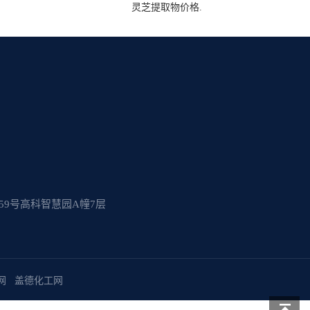
灵芝提取物价格.
9号高科智慧园A幢7层
网
盖德化工网