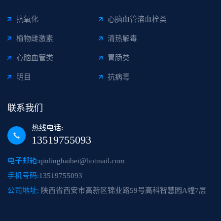
抗氧化
心脑血管溶血栓类
植物雌激素
清热解毒
心脑血管类
胃肠类
明目
抗病毒
联系我们
热线电话:
13519755093
电子邮箱:
qinlinghaibei@hotmail.com
手机号码:
13519755093
公司地址:
陕西省西安市高新区锦业路59号高科智慧园A幢7层