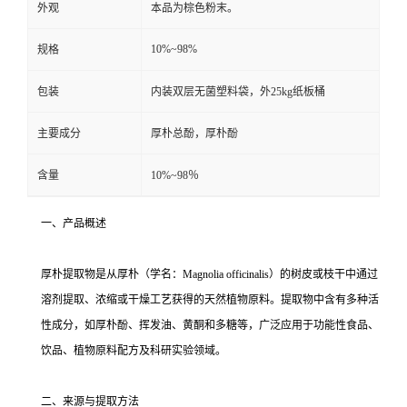
外观
本品为棕色粉末。
10%~98%
规格
包装
内装双层无菌塑料袋，外25kg纸板桶
主要成分
厚朴总酚，厚朴酚
含量
10%~98％
一、产品概述
厚朴提取物是从厚朴（学名：Magnolia officinalis）的树皮或枝干中通过
溶剂提取、浓缩或干燥工艺获得的天然植物原料。提取物中含有多种活
性成分，如厚朴酚、挥发油、黄酮和多糖等，广泛应用于功能性食品、
饮品、植物原料配方及科研实验领域。
二、来源与提取方法