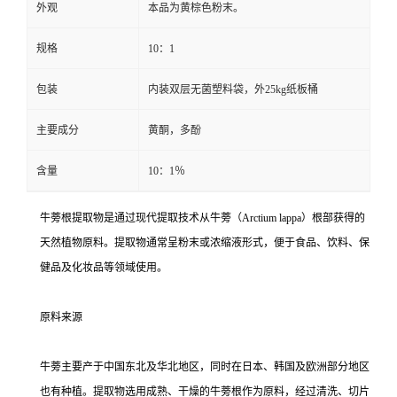
外观
本品为黄棕色粉末。
规格
10：1
包装
内装双层无菌塑料袋，外25kg纸板桶
主要成分
黄酮，多酚
含量
10：1％
牛蒡根提取物是通过现代提取技术从牛蒡（Arctium lappa）根部获得的
天然植物原料。提取物通常呈粉末或浓缩液形式，便于食品、饮料、保
健品及化妆品等领域使用。
原料来源
牛蒡主要产于中国东北及华北地区，同时在日本、韩国及欧洲部分地区
也有种植。提取物选用成熟、干燥的牛蒡根作为原料，经过清洗、切片