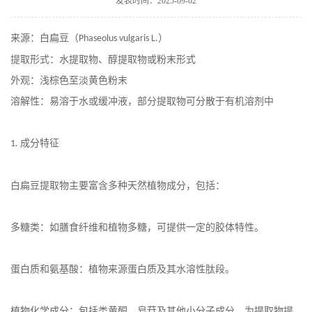
发表时间：2025-09-02
在线留言
来源：白扁豆（
）
Phaseolus vulgaris L.
提取形式：水提取物、醇提取物或粉末形式
外观：浅棕色至淡黄色粉末
溶解性：易溶于水或缓冲液，部分提取物可分散于有机溶剂中
成分特征
1.
白扁豆提取物主要富含多种天然植物成分，包括：
多糖类：如膳食纤维和植物多糖，可提供一定的胶体特性。
蛋白质和氨基酸：植物来源蛋白质及其水溶性肽段。
植物化学成分：包括类黄酮、皂苷及其他小分子成分，为提取物提